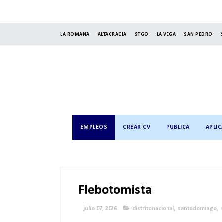
LA ROMANA
ALTAGRACIA
STGO
LA VEGA
SAN PEDRO
EMPLEOS
CREAR CV
PUBLICA
APLIC
Flebotomista
julio 07, 2026
distritonacional
,
santodomingo
,