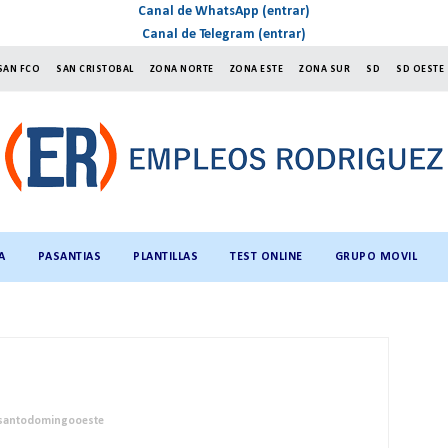
Canal de WhatsApp (entrar)
Canal de Telegram (entrar)
SAN FCO
SAN CRISTOBAL
ZONA NORTE
ZONA ESTE
ZONA SUR
SD
SD OESTE
A
PASANTIAS
PLANTILLAS
TEST ONLINE
GRUPO MOVIL
santodomingooeste