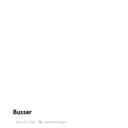
Busser
julio 07, 2026
santodomingo