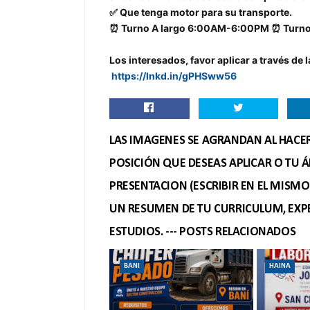
✅ Que tenga motor para su transporte.
⏰ Turno A largo 6:00AM-6:00PM ⏰ Turn
Los interesados, favor aplicar a través de 
https://lnkd.in/gPHSww56
LAS IMAGENES SE AGRANDAN AL HACER 
POSICIÓN QUE DESEAS APLICAR O TU Á
PRESENTACION (ESCRIBIR EN EL MISM
UN RESUMEN DE TU CURRICULUM, EXPE
ESTUDIOS. --- POSTS RELACIONADOS
BANI
HAINA