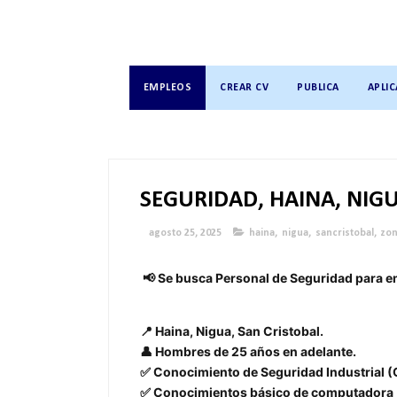
EMPLEOS
CREAR CV
PUBLICA
APLIC
SEGURIDAD, HAINA, NIGU
agosto 25, 2025
haina
,
nigua
,
sancristobal
,
zo
📢 Se busca Personal de Seguridad para 
📍 Haina, Nigua, San Cristobal.
👤 Hombres de 25 años en adelante.
✅ Conocimiento de Seguridad Industrial (
✅ Conocimientos básico de computadora (