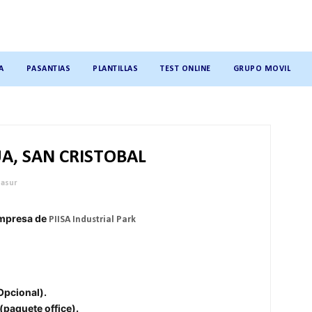
A
PASANTIAS
PLANTILLAS
TEST ONLINE
GRUPO MOVIL
A, SAN CRISTOBAL
nasur
empresa de
PIISA Industrial Park
Opcional).
paquete office).