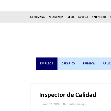
LA ROMANA
ALTAGRACIA
STGO
LA VEGA
SAN PEDRO
EMPLEOS
CREAR CV
PUBLICA
APLIC
Inspector de Calidad
junio 12, 2026
santodomingo