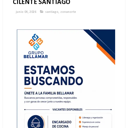
CILENTE SANTIAGO
junio 04, 2026
santiago
,
zonanorte