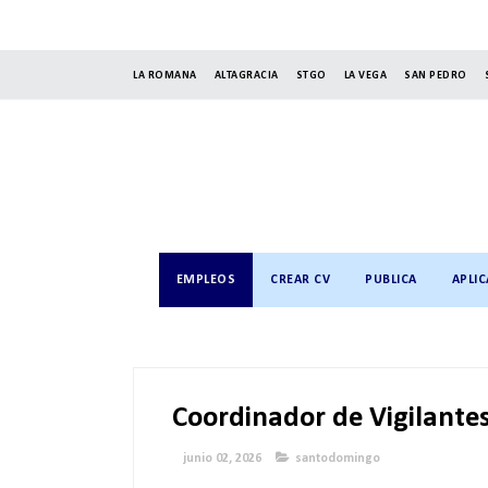
LA ROMANA
ALTAGRACIA
STGO
LA VEGA
SAN PEDRO
EMPLEOS
CREAR CV
PUBLICA
APLIC
Coordinador de Vigilante
junio 02, 2026
santodomingo