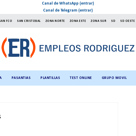
Canal de WhatsApp (entrar)
Canal de Telegram (entrar)
SAN FCO
SAN CRISTOBAL
ZONA NORTE
ZONA ESTE
ZONA SUR
SD
SD OESTE
A
PASANTIAS
PLANTILLAS
TEST ONLINE
GRUPO MOVIL
s