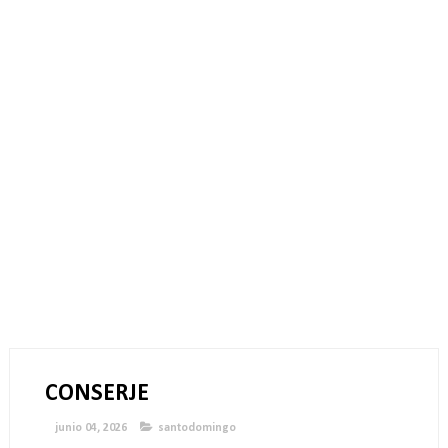
CONSERJE
junio 04, 2026
santodomingo