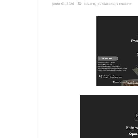
junio 04, 2026
bavaro
,
puntacana
,
zonaeste