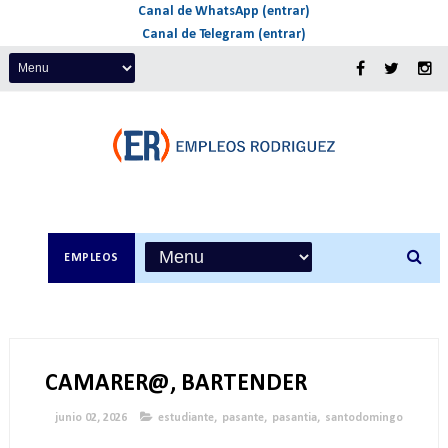
Canal de WhatsApp (entrar)
Canal de Telegram (entrar)
EMPLEOS
CAMARER@, BARTENDER
junio 02, 2026
estudiante
,
pasante
,
pasantia
,
santodomingo