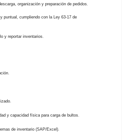
descarga, organización y preparación de pedidos
.
y puntual, cumpliendo con la Ley 63-17 de
o y reportar inventarios
.
ución
.
lizado
.
ad y capacidad física para carga de bultos
.
temas de inventario (SAP/Excel)
.