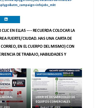
s://unika.aplygo.com/job/vacantes-de-finanzas-
aplygo&utm_campaign=infojobs_mkt
CLIC EN ELLAS ---- RECUERDA COLOCAR LA
REA FUERTE/CIUDAD. HAS UNA CARTA DE
O CORREO, EN EL CUERPO DEL MISMO) CON
RIENCIA DE TRABAJO, HABILIDADES Y
INGOESTE
SANTODOMINGOESTE
LABORAL
LIDER DE DESARROOLLO DE
DA
EQUIPOS COMERCIALES
07, 2026
August 07, 2026