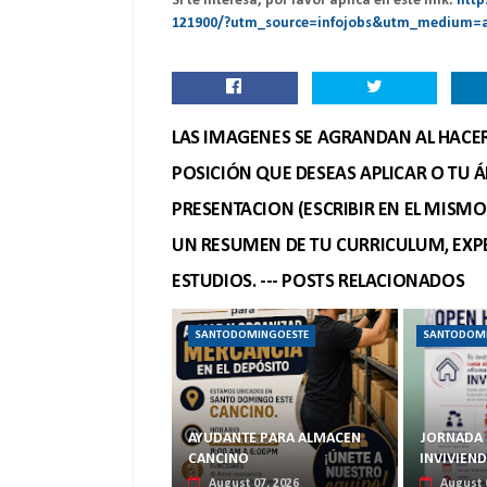
Si te interesa, por favor aplica en este link:
http
121900/?utm_source=infojobs&utm_medium=
LAS IMAGENES SE AGRANDAN AL HACER 
POSICIÓN QUE DESEAS APLICAR O TU Á
PRESENTACION (ESCRIBIR EN EL MISM
UN RESUMEN DE TU CURRICULUM, EXPE
ESTUDIOS. --- POSTS RELACIONADOS
SANTODOMINGOESTE
SANTODOM
AYUDANTE PARA ALMACEN
JORNADA 
CANCINO
INVIVIEN
August 07, 2026
August 