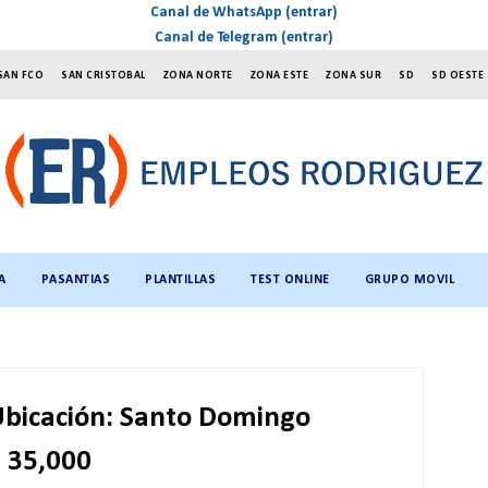
Canal de WhatsApp (entrar)
Canal de Telegram (entrar)
SAN FCO
SAN CRISTOBAL
ZONA NORTE
ZONA ESTE
ZONA SUR
SD
SD OESTE
A
PASANTIAS
PLANTILLAS
TEST ONLINE
GRUPO MOVIL
 Ubicación: Santo Domingo
$ 35,000