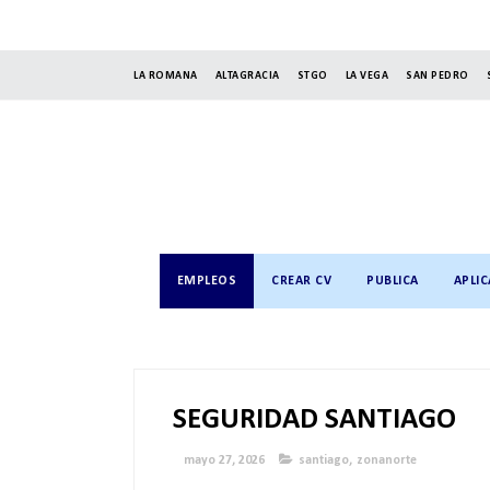
LA ROMANA
ALTAGRACIA
STGO
LA VEGA
SAN PEDRO
EMPLEOS
CREAR CV
PUBLICA
APLIC
SEGURIDAD SANTIAGO
mayo 27, 2026
santiago
,
zonanorte