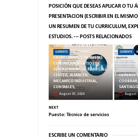
POSICIÓN QUE DESEAS APLICAR O TU Á
PRESENTACION (ESCRIBIR EN EL MISM
UN RESUMEN DE TU CURRICULUM, EXPE
ESTUDIOS. --- POSTS RELACIONADOS
SANTIAGO - GERENTE RRHH,
GERENTE DE VENTAS,
GERENTE
GERENTE
ENCARGADOS Y ANALISTAS
CONTABLE, EJECUTIOS DE
VENTAS, BILINGUE PARA CALL
CENTER, ALMACEN,
GERENTE 
MECANICO INDUSTRIAL,
COOBRAR, 
CONTABLES,
SANTIAG
August 07, 2026
August 
NEXT
Puesto: Técnico de servicios
ESCRIBE UN COMENTARIO