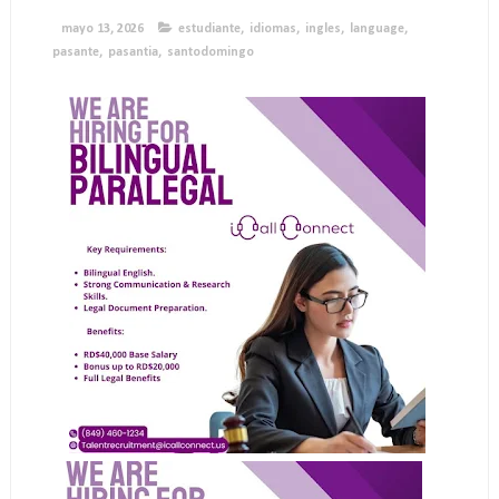
mayo 13, 2026
estudiante
,
idiomas
,
ingles
,
language
,
pasante
,
pasantia
,
santodomingo