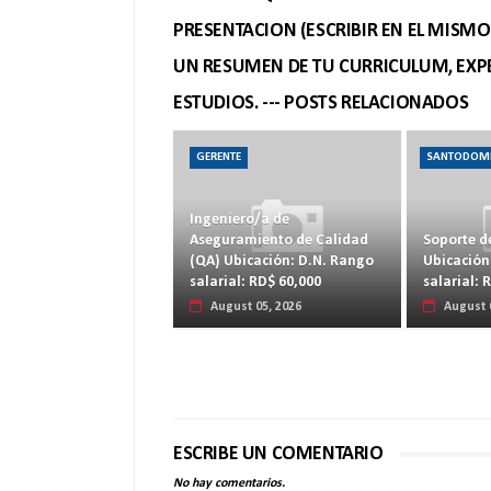
PRESENTACION (ESCRIBIR EN EL MISM
UN RESUMEN DE TU CURRICULUM, EXPE
ESTUDIOS. --- POSTS RELACIONADOS
GERENTE
SANTODOM
Ingeniero/a de
Aseguramiento de Calidad
Soporte d
(QA) Ubicación: D.N. Rango
Ubicación
salarial: RD$ 60,000
salarial: 
August 05, 2026
August 
ESCRIBE UN COMENTARIO
No hay comentarios.