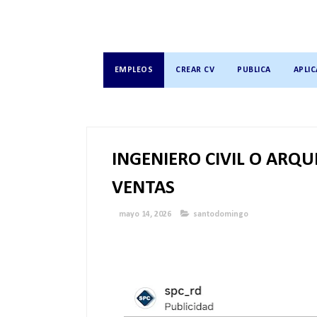
EMPLEOS
CREAR CV
PUBLICA
APLIC
INGENIERO CIVIL O ARQU
VENTAS
mayo 14, 2026
santodomingo