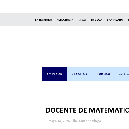
LA ROMANA
ALTAGRACIA
STGO
LA VEGA
SAN PEDRO
EMPLEOS
CREAR CV
PUBLICA
APLIC
DOCENTE DE MATEMATIC
mayo 14, 2026
santodomingo