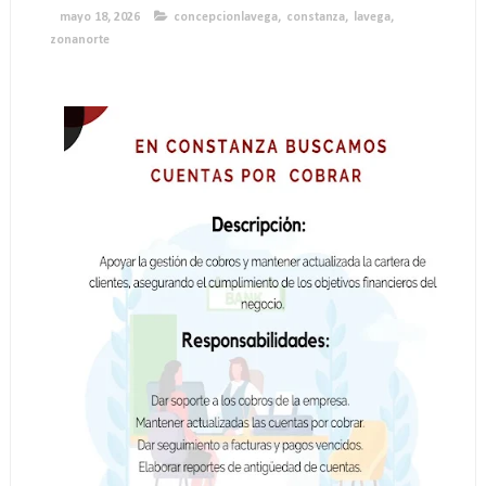
mayo 18, 2026
concepcionlavega
,
constanza
,
lavega
,
zonanorte