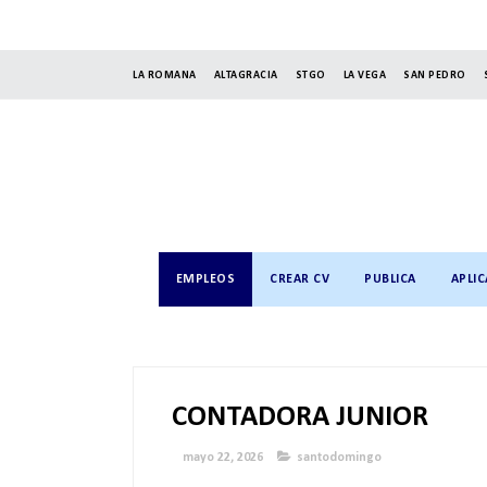
LA ROMANA
ALTAGRACIA
STGO
LA VEGA
SAN PEDRO
EMPLEOS
CREAR CV
PUBLICA
APLIC
CONTADORA JUNIOR
mayo 22, 2026
santodomingo