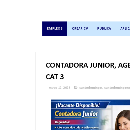
EMPLEOS
CREAR CV
PUBLICA
APLIC
CONTADORA JUNIOR, AG
CAT 3
mayo 12, 2026
santodomingo
,
santodomingono