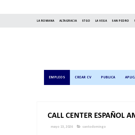
LA ROMANA
ALTAGRACIA
STGO
LA VEGA
SAN PEDRO
EMPLEOS
CREAR CV
PUBLICA
APLIC
CALL CENTER ESPAÑOL 
mayo 13, 2026
santodomingo