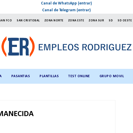
Canal de WhatsApp (entrar)
Canal de Telegram (entrar)
SAN FCO
SAN CRISTOBAL
ZONA NORTE
ZONA ESTE
ZONA SUR
SD
SD OESTE
A
PASANTIAS
PLANTILLAS
TEST ONLINE
GRUPO MOVIL
AMANECIDA