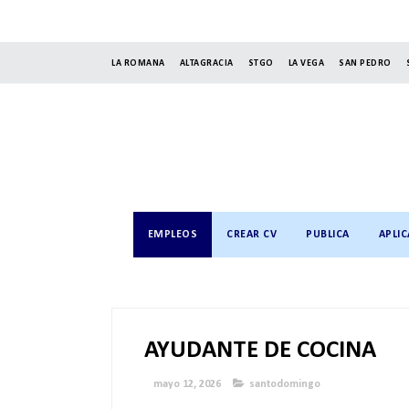
LA ROMANA
ALTAGRACIA
STGO
LA VEGA
SAN PEDRO
EMPLEOS
CREAR CV
PUBLICA
APLIC
AYUDANTE DE COCINA
mayo 12, 2026
santodomingo