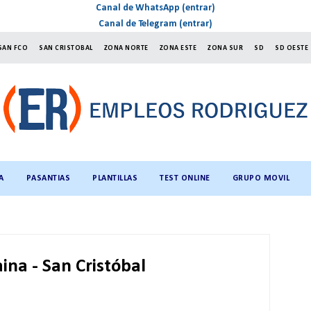
Canal de WhatsApp (entrar)
Canal de Telegram (entrar)
SAN FCO
SAN CRISTOBAL
ZONA NORTE
ZONA ESTE
ZONA SUR
SD
SD OESTE
A
PASANTIAS
PLANTILLAS
TEST ONLINE
GRUPO MOVIL
aina - San Cristóbal