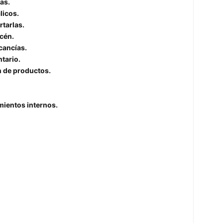
as.
licos.
rtarlas.
cén.
cancías.
tario.
n de productos.
mientos internos.