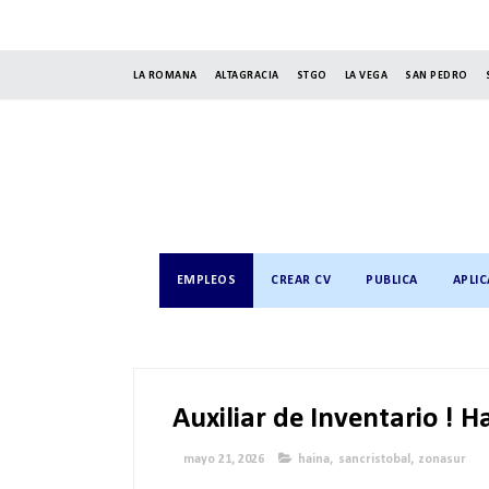
LA ROMANA
ALTAGRACIA
STGO
LA VEGA
SAN PEDRO
EMPLEOS
CREAR CV
PUBLICA
APLIC
Auxiliar de Inventario ! H
mayo 21, 2026
haina
,
sancristobal
,
zonasur