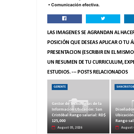
• Comunicación efectiva.
LAS IMAGENES SE AGRANDAN AL HACER 
POSICIÓN QUE DESEAS APLICAR O TU Á
PRESENTACION (ESCRIBIR EN EL MISM
UN RESUMEN DE TU CURRICULUM, EXPE
ESTUDIOS. --- POSTS RELACIONADOS
GERENTE
SANCRISTO
Gestor de Tecnologías de la
Información Ubicación: San
Diseñador
Cristóbal Rango salarial: RD$
Ubicación
125,000
Rango sal
August 05, 2026
August 