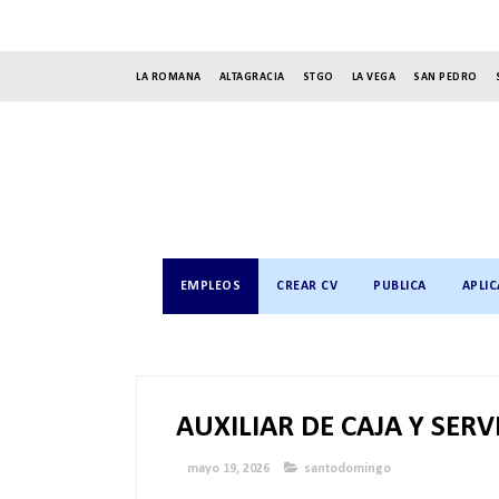
LA ROMANA
ALTAGRACIA
STGO
LA VEGA
SAN PEDRO
EMPLEOS
CREAR CV
PUBLICA
APLIC
AUXILIAR DE CAJA Y SERV
mayo 19, 2026
santodomingo