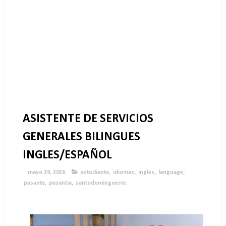
ASISTENTE DE SERVICIOS
GENERALES BILINGUES
INGLES/ESPAÑOL
mayo 29, 2026
estudiante
,
idiomas
,
ingles
,
language
,
pasante
,
pasantia
,
santodomingoeste