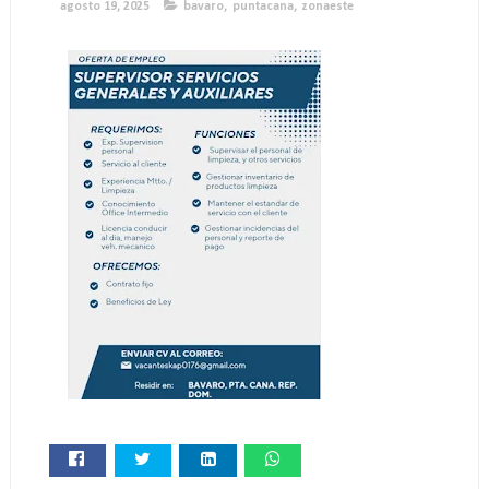
agosto 19, 2025
bavaro
,
puntacana
,
zonaeste