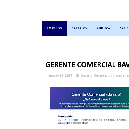
EMPLEOS
CREAR CV
PUBLICA
APLIC
GERENTE COMERCIAL BA
agosto 29, 2025
bavaro
,
Gerente
,
puntacana
,
z