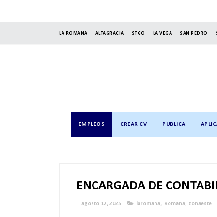
LA ROMANA
ALTAGRACIA
STGO
LA VEGA
SAN PEDRO
EMPLEOS
CREAR CV
PUBLICA
APLIC
ENCARGADA DE CONTABI
agosto 12, 2025
laromana
,
Romana
,
zonaeste