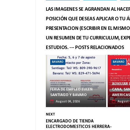
LAS IMAGENES SE AGRANDAN AL HACER 
POSICIÓN QUE DESEAS APLICAR O TU Á
PRESENTACION (ESCRIBIR EN EL MISM
UN RESUMEN DE TU CURRICULUM, EXPE
ESTUDIOS. --- POSTS RELACIONADOS
BAVARO
BAVARO
AUXILIAR 
FERIA DE EMPLEO EULEN
CANA, SAN
SANTIAGO Y BAVARO
AMERICAS
August 04, 2026
August 
NEXT
ENCARGADO DE TIENDA
ELECTRODOMESTICOS HERRERA-