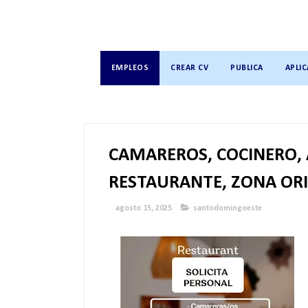
EMPLEOS
CREAR CV
PUBLICA
APLIC
CAMAREROS, COCINERO,
RESTAURANTE, ZONA OR
agosto 15, 2025
santodomingoeste