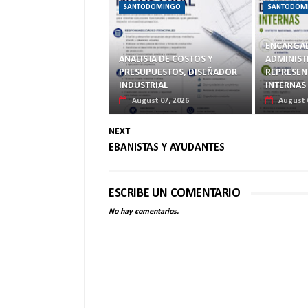
SANTODOMINGO
SANTODOM
ENCARGA
ANALISTA DE COSTOS Y
ADMINIST
PRESUPUESTOS, DISEÑADOR
REPRESEN
INDUSTRIAL
INTERNAS
August 07, 2026
August 
NEXT
EBANISTAS Y AYUDANTES
ESCRIBE UN COMENTARIO
No hay comentarios.