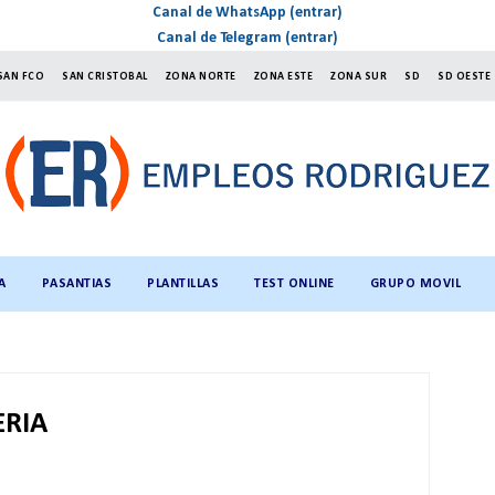
Canal de WhatsApp (entrar)
Canal de Telegram (entrar)
SAN FCO
SAN CRISTOBAL
ZONA NORTE
ZONA ESTE
ZONA SUR
SD
SD OESTE
A
PASANTIAS
PLANTILLAS
TEST ONLINE
GRUPO MOVIL
ERIA