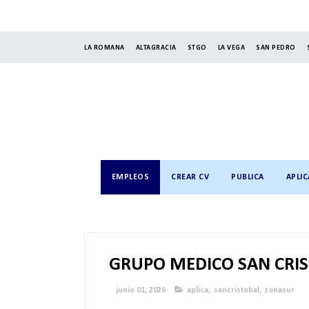
LA ROMANA
ALTAGRACIA
STGO
LA VEGA
SAN PEDRO
EMPLEOS
CREAR CV
PUBLICA
APLIC
GRUPO MEDICO SAN CRI
junio 01, 2026
aplica
,
sancristobal
,
zonasur