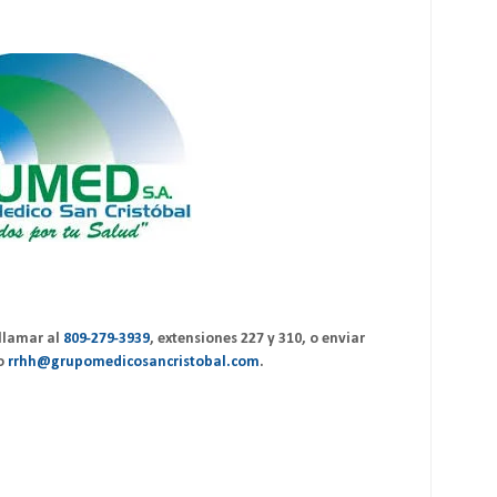
 llamar al
809-279-3939
, extensiones 227 y 310, o enviar
o
rrhh@grupomedicosancristobal.com
.