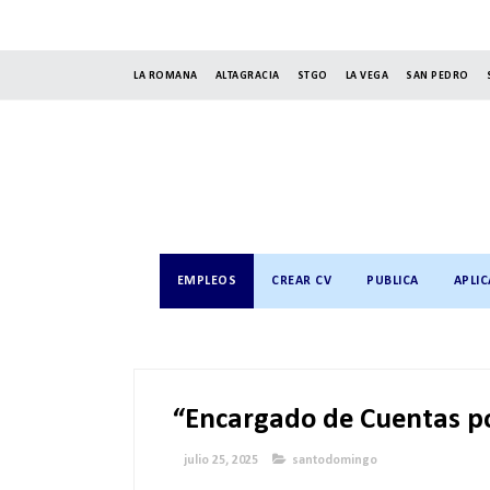
LA ROMANA
ALTAGRACIA
STGO
LA VEGA
SAN PEDRO
EMPLEOS
CREAR CV
PUBLICA
APLIC
“Encargado de Cuentas p
julio 25, 2025
santodomingo