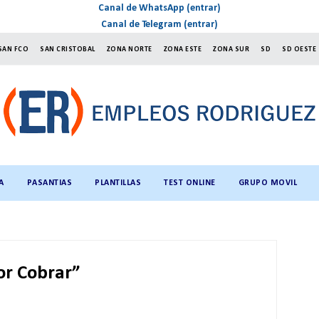
Canal de WhatsApp (entrar)
Canal de Telegram (entrar)
SAN FCO
SAN CRISTOBAL
ZONA NORTE
ZONA ESTE
ZONA SUR
SD
SD OESTE
A
PASANTIAS
PLANTILLAS
TEST ONLINE
GRUPO MOVIL
or Cobrar”