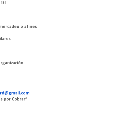
rar
 mercadeo o afines
ilares
rganización
srd@gmail.com
s por Cobrar”