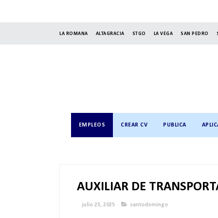
LA ROMANA
ALTAGRACIA
STGO
LA VEGA
SAN PEDRO
EMPLEOS
CREAR CV
PUBLICA
APLIC
AUXILIAR DE TRANSPORT
julio 23, 2025
santodomingo