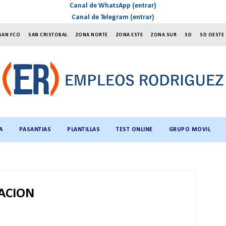
Canal de WhatsApp (entrar)
Canal de Telegram (entrar)
SAN FCO
SAN CRISTOBAL
ZONA NORTE
ZONA ESTE
ZONA SUR
SD
SD OESTE
A
PASANTIAS
PLANTILLAS
TEST ONLINE
GRUPO MOVIL
ACION