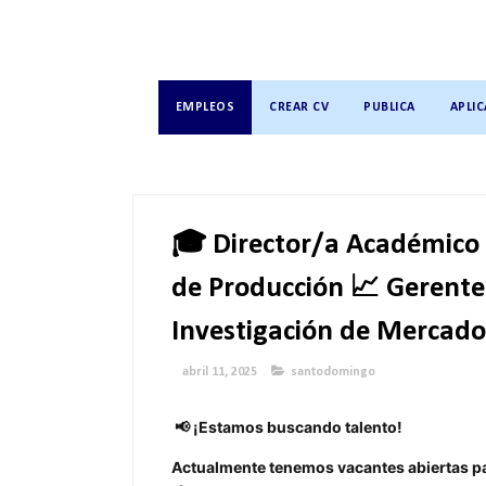
EMPLEOS
CREAR CV
PUBLICA
APLIC
🎓 Director/a Académico 
de Producción 📈 Gerente
Investigación de Mercado
abril 11, 2025
santodomingo
📢 ¡Estamos buscando talento!
Actualmente tenemos vacantes abiertas par