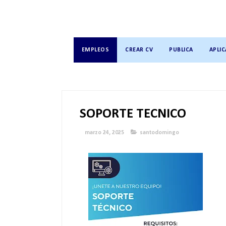
EMPLEOS
CREAR CV
PUBLICA
APLIC
SOPORTE TECNICO
marzo 24, 2025
santodomingo