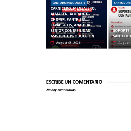
CONSERJE, COCINERO,,
SANTODOMINGOOESTE
SANTODOM
CARNICERO, MENSAJERO,
ALMACEN, AYUDANTE
CHOFER, PANTRISTA,
LAVAPLATOS, ANALISTA
SENIOR CONTABILIDAD,
SOPORTE 
ASISTENTE PRODUCCION
SANTO D
August 05, 2026
August 
ESCRIBE UN COMENTARIO
No hay comentarios.