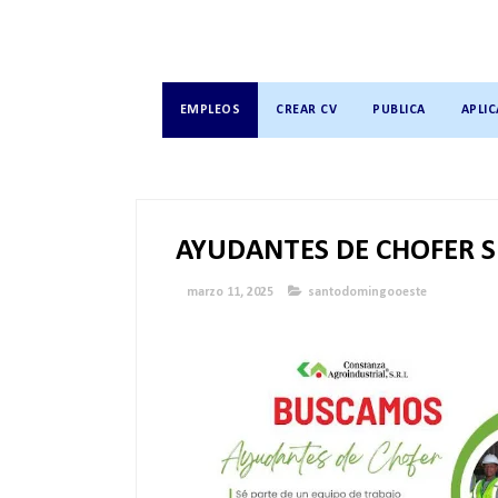
EMPLEOS
CREAR CV
PUBLICA
APLIC
AYUDANTES DE CHOFER S
marzo 11, 2025
santodomingooeste