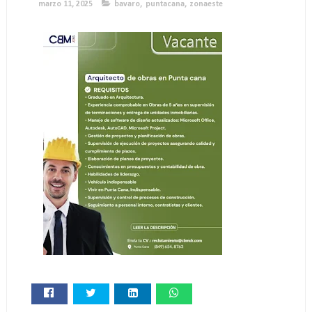
marzo 11, 2025
bavaro
,
puntacana
,
zonaeste