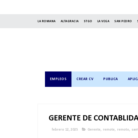
LA ROMANA
ALTAGRACIA
STGO
LA VEGA
SAN PEDRO
EMPLEOS
CREAR CV
PUBLICA
APLIC
GERENTE DE CONTABLID
febrero 12, 2025
Gerente
,
remote
,
remoto
,
san