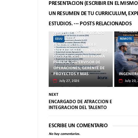
PRESENTACION (ESCRIBIR EN EL MISM
UN RESUMEN DE TU CURRICULUM, EXPE
ESTUDIOS. --- POSTS RELACIONADOS
ANALISTA CXC, ENCARGADO
ADMINISTRATIVO
EEUU
REMOTE
CONSTRUCTORA, LIDER
OPERACIONES, CONTADOR DE
COSTOS, ASISTENTE FIGURA
PUBLICA, SUPERVISOR DE
OPERACIONES, GERENTE DE
PROYECTOS Y MAS
INGENIER
July 27, 2026
July 20,
NEXT
ENCARGADO DE ATRACCION E
INTEGRACION DEL TALENTO
ESCRIBE UN COMENTARIO
No hay comentarios.