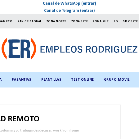
Canal de WhatsApp (entrar)
Canal de Telegram (entrar)
SAN FCO
SAN CRISTOBAL
ZONA NORTE
ZONA ESTE
ZONA SUR
SD
SD OESTE
A
PASANTIAS
PLANTILLAS
TEST ONLINE
GRUPO MOVIL
AD REMOTO
todomingo
,
trabajardesdecasa
,
workfromhome