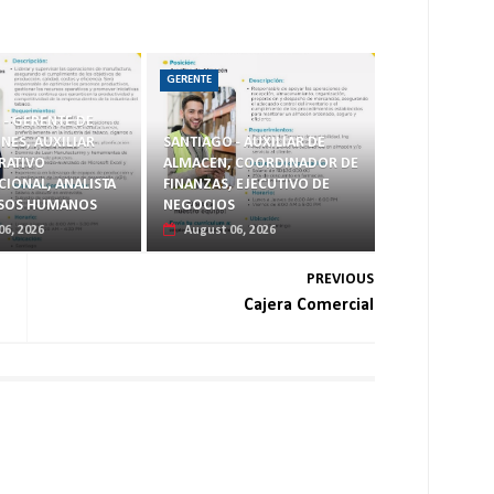
GERENTE
 - GERENTE DE
NES, AUXILIAR
SANTIAGO - AUXILIAR DE
RATIVO
ALMACEN, COORDINADOR DE
CIONAL, ANALISTA
FINANZAS, EJECUTIVO DE
RSOS HUMANOS
NEGOCIOS
06, 2026
August 06, 2026
PREVIOUS
Cajera Comercial