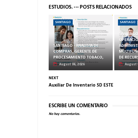
ESTUDIOS. --- POSTS RELACIONADOS
SANTIAGO
SANTIAGO
SANTIAGO
OPERACIO
SANTIAGO - ANALISTA DE
ADMINIST
COMPRAS, GERENTE DE
MULTIFUN
PROCESAMIENTO TOBACO,
DE RECU
August 06, 2026
August 
NEXT
Auxiliar De Inventario SD ESTE
ESCRIBE UN COMENTARIO
No hay comentarios.