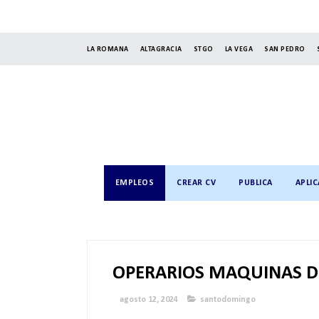
LA ROMANA
ALTAGRACIA
STGO
LA VEGA
SAN PEDRO
EMPLEOS
CREAR CV
PUBLICA
APLIC
OPERARIOS MAQUINAS D
agosto 12, 2024
santodomingo