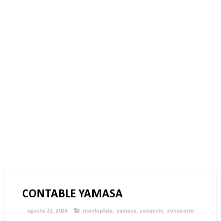
CONTABLE YAMASA
agosto 22, 2024
monteplata
,
yamasa
,
zonaeste
,
zonanorte