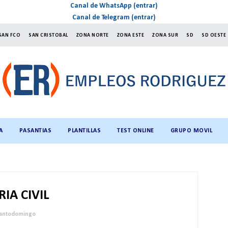
Canal de WhatsApp (entrar)
Canal de Telegram (entrar)
SAN FCO
SAN CRISTOBAL
ZONA NORTE
ZONA ESTE
ZONA SUR
SD
SD OESTE
A
PASANTIAS
PLANTILLAS
TEST ONLINE
GRUPO MOVIL
IA CIVIL
antodomingo