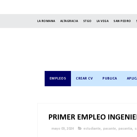
LA ROMANA
ALTAGRACIA
STGO
LA VEGA
SAN PEDRO
EMPLEOS
CREAR CV
PUBLICA
APLIC
PRIMER EMPLEO INGENIER
mayo 03, 2024
estudiante
,
pasante
,
pasantia
,
s