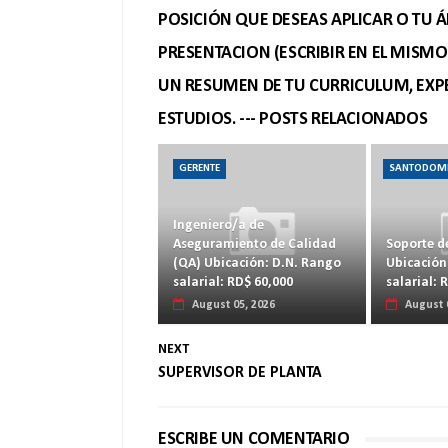
POSICIÓN QUE DESEAS APLICAR O TU Á
PRESENTACION (ESCRIBIR EN EL MISM
UN RESUMEN DE TU CURRICULUM, EXPE
ESTUDIOS. --- POSTS RELACIONADOS
GERENTE
SANTODOM
Ingeniero/a de
Aseguramiento de Calidad
Soporte d
(QA) Ubicación: D.N. Rango
Ubicación
salarial: RD$ 60,000
salarial: 
August 05, 2026
August 
NEXT
SUPERVISOR DE PLANTA
ESCRIBE UN COMENTARIO