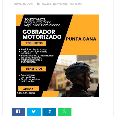
mayo 16, 2024
bavaro
,
puntacana
,
zonaeste