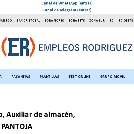
Canal de WhatsApp (entrar)
Canal de Telegram (entrar)
SAN FCO
SAN CRISTOBAL
ZONA NORTE
ZONA ESTE
ZONA SUR
SD
SD OESTE
A
PASANTIAS
PLANTILLAS
TEST ONLINE
GRUPO MOVIL
, Auxiliar de almacén,
a, PANTOJA