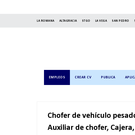
LA ROMANA
ALTAGRACIA
STGO
LA VEGA
SAN PEDRO
EMPLEOS
CREAR CV
PUBLICA
APLIC
Chofer de vehículo pesado
Auxiliar de chofer, Cajer