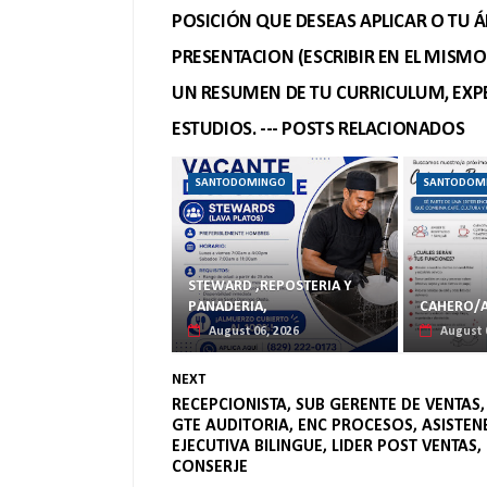
POSICIÓN QUE DESEAS APLICAR O TU Á
PRESENTACION (ESCRIBIR EN EL MISM
UN RESUMEN DE TU CURRICULUM, EXPE
ESTUDIOS. --- POSTS RELACIONADOS
SANTODOMINGO
SANTODOM
STEWARD ,REPOSTERIA Y
PANADERIA,
CAHERO/A
August 06, 2026
August 
NEXT
RECEPCIONISTA, SUB GERENTE DE VENTAS,
GTE AUDITORIA, ENC PROCESOS, ASISTEN
EJECUTIVA BILINGUE, LIDER POST VENTAS,
CONSERJE