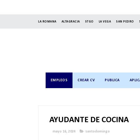
LA ROMANA
ALTAGRACIA
STGO
LA VEGA
SAN PEDRO
EMPLEOS
CREAR CV
PUBLICA
APLIC
AYUDANTE DE COCINA
mayo 16, 2024
santodomingo