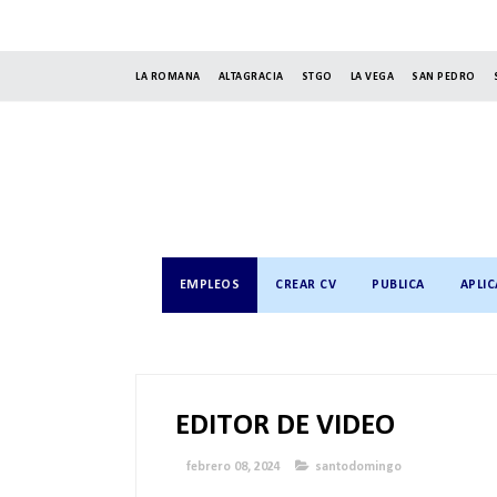
LA ROMANA
ALTAGRACIA
STGO
LA VEGA
SAN PEDRO
EMPLEOS
CREAR CV
PUBLICA
APLIC
EDITOR DE VIDEO
febrero 08, 2024
santodomingo