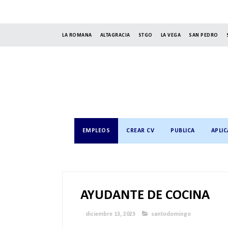
LA ROMANA
ALTAGRACIA
STGO
LA VEGA
SAN PEDRO
EMPLEOS
CREAR CV
PUBLICA
APLIC
AYUDANTE DE COCINA
diciembre 13, 2023
santodomingo