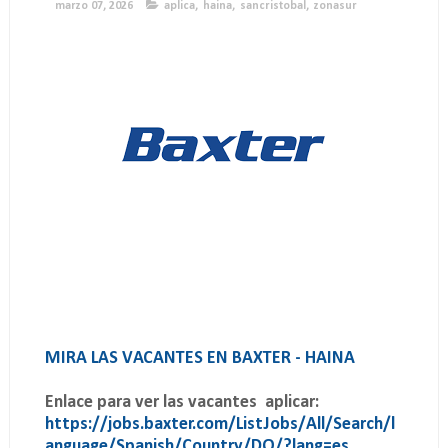
marzo 07, 2026
aplica
,
haina
,
sancristobal
,
zonasur
MIRA LAS VACANTES EN BAXTER - HAINA
Enlace para ver las vacantes aplicar:
https://jobs.baxter.com/ListJobs/All/Search/l
anguage/Spanish/Country/DO/?lang=es