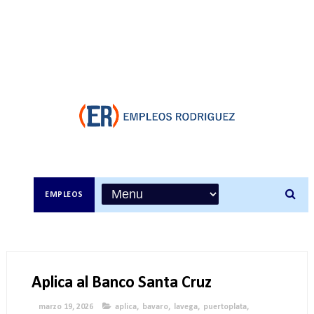
EMPLEOS
Aplica al Banco Santa Cruz
marzo 19, 2026
aplica
,
bavaro
,
lavega
,
puertoplata
,