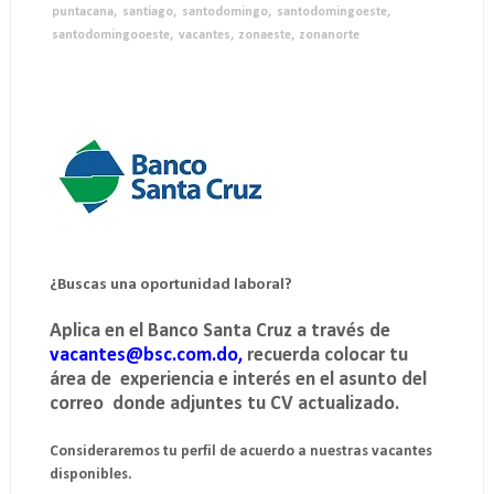
puntacana
,
santiago
,
santodomingo
,
santodomingoeste
,
santodomingooeste
,
vacantes
,
zonaeste
,
zonanorte
¿Buscas una oportunidad laboral? 
Aplica en el Banco Santa Cruz a través de
vacantes@bsc.com.do, 
recuerda colocar tu 
área de  experiencia e interés en el asunto del 
correo  donde adjuntes tu CV actualizado. 
Consideraremos tu perfil de acuerdo a nuestras vacantes 
disponibles.