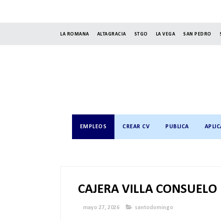
LA ROMANA
ALTAGRACIA
STGO
LA VEGA
SAN PEDRO
EMPLEOS
CREAR CV
PUBLICA
APLIC
CAJERA VILLA CONSUELO
mayo 27, 2026
santodomingo